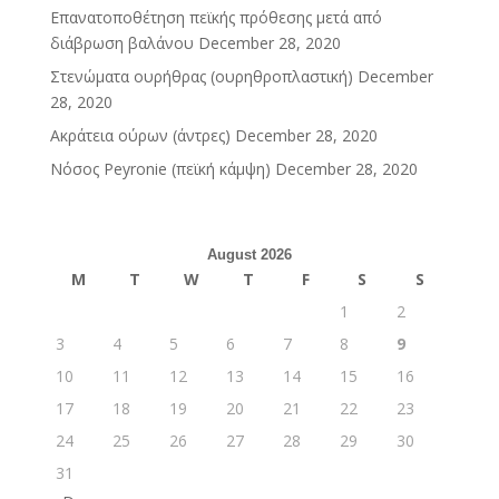
Επανατοποθέτηση πεϊκής πρόθεσης μετά από
διάβρωση βαλάνου
December 28, 2020
Στενώματα ουρήθρας (ουρηθροπλαστική)
December
28, 2020
Ακράτεια ούρων (άντρες)
December 28, 2020
Νόσος Peyronie (πεϊκή κάμψη)
December 28, 2020
August 2026
M
T
W
T
F
S
S
1
2
3
4
5
6
7
8
9
10
11
12
13
14
15
16
17
18
19
20
21
22
23
24
25
26
27
28
29
30
31