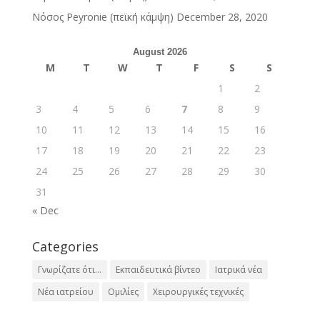
Νόσος Peyronie (πεϊκή κάμψη)
December 28, 2020
August 2026
M
T
W
T
F
S
S
1
2
3
4
5
6
7
8
9
10
11
12
13
14
15
16
17
18
19
20
21
22
23
24
25
26
27
28
29
30
31
« Dec
Categories
Γνωρίζατε ότι...
Εκπαιδευτικά βίντεο
Ιατρικά νέα
Νέα ιατρείου
Ομιλίες
Χειρουργικές τεχνικές