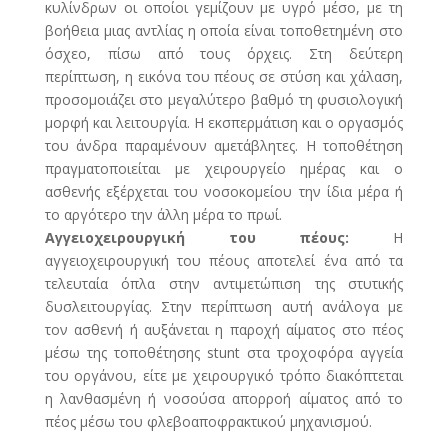
κυλίνδρων οι οποίοι γεμίζουν με υγρό μέσο, με τη
βοήθεια μιας αντλίας η οποία είναι τοποθετημένη στο
όσχεο, πίσω από τους όρχεις. Στη δεύτερη
περίπτωση, η εικόνα του πέους σε στύση και χάλαση,
προσομοιάζει στο μεγαλύτερο βαθμό τη φυσιολογική
μορφή και λειτουργία. Η εκσπερμάτιση και ο οργασμός
του άνδρα παραμένουν αμετάβλητες. Η τοποθέτηση
πραγματοποιείται με χειρουργείο ημέρας και ο
ασθενής εξέρχεται του νοσοκομείου την ίδια μέρα ή
το αργότερο την άλλη μέρα το πρωί.
Αγγειοχειρουργική του πέους:
Η
αγγειοχειρουργική του πέους αποτελεί ένα από τα
τελευταία όπλα στην αντιμετώπιση της στυτικής
δυσλειτουργίας. Στην περίπτωση αυτή ανάλογα με
τον ασθενή ή αυξάνεται η παροχή αίματος στο πέος
μέσω της τοποθέτησης stunt στα τροχοφόρα αγγεία
του οργάνου, είτε με χειρουργικό τρόπο διακόπτεται
η λανθασμένη ή νοσούσα απορροή αίματος από το
πέος μέσω του φλεβοαποφρακτικού μηχανισμού.