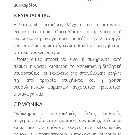
μυοκαρδίου.
ΝΕΥΡΟΛΟΓΙΚΑ
Η λειτουργία του πέους ελέγχεται από το αυτόνομο
νευρικό σύστημα. Οποιαδήποτε αιτία, νόσημα ή
φαρμακευτική αγωγή που επηρεάζει την λειτουργία
του συστήματος αυτού, είναι πιθανό να οδηγήσει σε
στυτική δυσλειτουργία.
Τέτοιες αιτίες μπορεί να είναι η σκλήρυνση κατά
πλάκας, η νόσος Parkinson, το Alzheimer, η διαβητική
νευροπάθεια, οι κακώσεις της σπονδυλικής στήλης
π.χ. από τροχαία ατυχήματα και η χρήση
νευροληπτικών φαρμάκων (αγχολυτικά, ηρεμιστικά,
υπναγωγά κ.α.).
ΟΡΜΟΝΙΚΑ
Ολόκληρος ο σεξουαλικός κύκλος (επιθυμία,
διέγερση, στύση, εκσπερμάτιση, οργασμός), βρίσκεται
κάτω από τον απόλυτο έλεγχο των σεξουαλικών
ορμονών. Η τεστοστερόνη, η προλακτίνη, οι ορμόνες