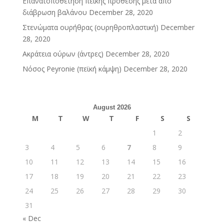
Επανατοποθέτηση πεϊκής πρόθεσης μετά από
διάβρωση βαλάνου
December 28, 2020
Στενώματα ουρήθρας (ουρηθροπλαστική)
December
28, 2020
Ακράτεια ούρων (άντρες)
December 28, 2020
Νόσος Peyronie (πεϊκή κάμψη)
December 28, 2020
August 2026
M
T
W
T
F
S
S
1
2
3
4
5
6
7
8
9
10
11
12
13
14
15
16
17
18
19
20
21
22
23
24
25
26
27
28
29
30
31
« Dec