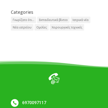
Categories
Γνωρίζατε ότι...
Εκπαιδευτικά βίντεο
Ιατρικά νέα
Νέα ιατρείου
Ομιλίες
Χειρουργικές τεχνικές
6970097117
